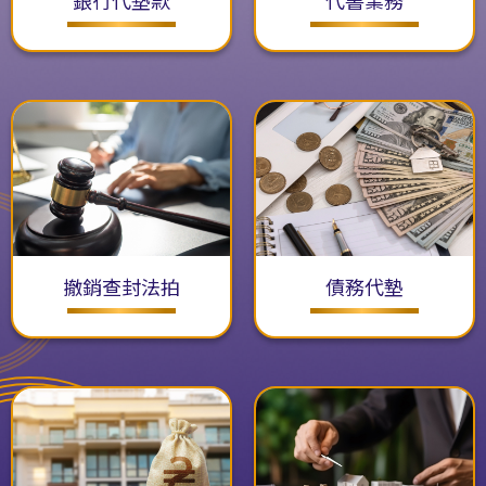
撤銷查封法拍
債務代墊